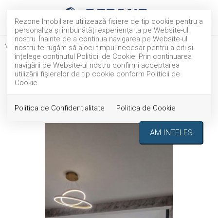
Rezone Imobiliare utilizează fişiere de tip cookie pentru a
personaliza și îmbunătăți experiența ta pe Website-ul
nostru. Înainte de a continua navigarea pe Website-ul
Vanzare
Case
Bacau
nostru te rugăm să aloci timpul necesar pentru a citi și
înțelege conținutul Politicii de Cookie. Prin continuarea
Casă de vanzare Hemeius
navigării pe Website-ul nostru confirmi acceptarea
utilizării fişierelor de tip cookie conform Politicii de
Cookie.
Bacau
157.000€
Politica de Confidentialitate
Politica de Cookie
ID: P258854
302
AM INTELES