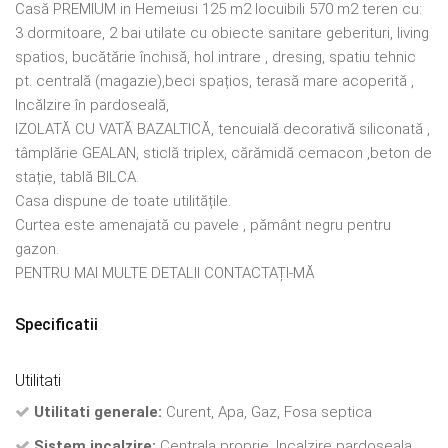
Casă PREMIUM in Hemeiusi 125 m2 locuibili 570 m2 teren cu:
3 dormitoare, 2 bai utilate cu obiecte sanitare geberituri, living
spatios, bucătărie închisă, hol intrare , dresing, spatiu tehnic
pt. centrală (magazie),beci spațios, terasă mare acoperită ,
Incălzire în pardoseală,
IZOLATĂ CU VATĂ BAZALTICĂ, tencuială decorativă siliconată ,
tâmplărie GEALAN, sticlă triplex, cărămidă cemacon ,beton de
stație, tablă BILCA.
Casa dispune de toate utilitățile.
Curtea este amenajată cu pavele , pământ negru pentru
gazon.
PENTRU MAI MULTE DETALII CONTACTAȚI-MĂ
Specificatii
Utilitati
Utilitati generale:
Curent, Apa, Gaz, Fosa septica
Sistem incalzire:
Centrala proprie, Incalzire pardoseala