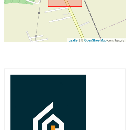
Leaflet
| ©
OpenStreetMap
contributors