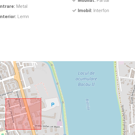
Mobilat:
Partial
intrare:
Metal
Imobil:
Interfon
nterior:
Lemn