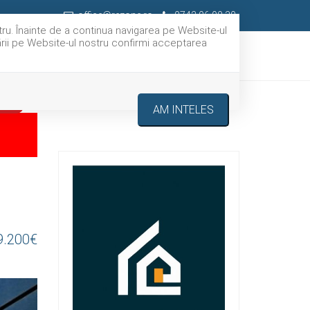
office@rezone.ro
0742.06.90.30
tru. Înainte de a continua navigarea pe Website-ul
gării pe Website-ul nostru confirmi acceptarea
IERI
SERVICII
DESPRE NOI
CONTACT
NDUT
AM INTELES
9.200€