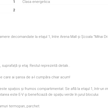
1
Clasa energetica:
2
mere decomandate la etajul 1, între Arena Mall și Școala "Mihai Dr
uprafață și etaj. Restul reprezintă detalii...
 pe care ai șansa de a-l cumpăra chiar acum!
te spațios și frumos compartimentat. Se află la etajul 1, într-un im
area este E-V și beneficiază de spațiu verde în jurul blocului.
eamuri termopan, parchet.