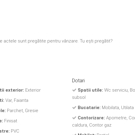
 actele sunt pregătite pentru vânzare. Tu ești pregătit?
Dotari
tii exterior:
Exterior
Spatii utile:
Wc serviciu, Bo
subsol
ti:
Var, Faianta
Bucatarie:
Mobilata, Utilata
le:
Parchet, Gresie
Contorizare:
Apometre, Co
e:
Finisat
caldura, Contor gaz
stre:
PVC