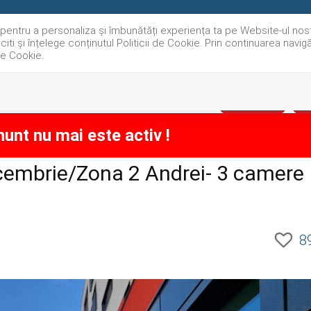
e pentru a personaliza și îmbunătăți experiența ta pe Website-ul nos
iti și înțelege conținutul Politicii de Cookie. Prin continuarea navi
 de Cookie.
VANZARI
INCHIR
EXCLUSIVITATE
VA
unt nu mai este activ !
cembrie/Zona 2 Andrei- 3 camere
8