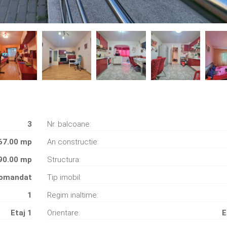
3
Nr. balcoane:
67.00 mp
An constructie:
90.00 mp
Structura:
omandat
Tip imobil:
1
Regim inaltime:
Etaj 1
Orientare:
E