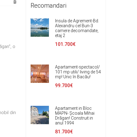
B
Recomandari
Insula de Agrement-Bd.
Alexandru cel Bun-3
camere decomandate,
etaj 2
101.700€
ăgan", o
Apartament-spectacol/
101 mp utili/ living de 54
mp! Unic în Bacău!
99.700€
Apartament in Bloc
obil din
MAPN- Școala Mihai
Drăgan! Construit in
anul 1994
81.700€