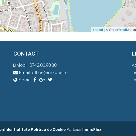
Leaflet
| ©
OpenStreetMap
co
CONTACT
L
Mobil:
0742.06.90.30
A
Email:
office@rezone.ro
In
Social:
D
onfidentialitate
Politica de Cookie
Partener
ImmoFlux