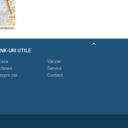
ntributors
INK-URI UTILE
casa
Vanzari
chirieri
Servicii
espre noi
Contact