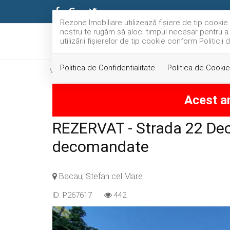
Rezone Imobiliare utilizează fişiere de tip cooki
nostru te rugăm să aloci timpul necesar pentru a c
utilizării fişierelor de tip cookie conform Politicii
Politica de Confidentialitate
Politica de Cookie
Vanzare
Apartamente
Bacau
Stefan cel Mare
Acest an
REZERVAT - Strada 22 De
decomandate
Bacau, Stefan cel Mare
ID: P267617
442