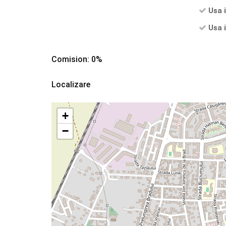
Usa 
Usa i
Comision: 0%
Localizare
+
−