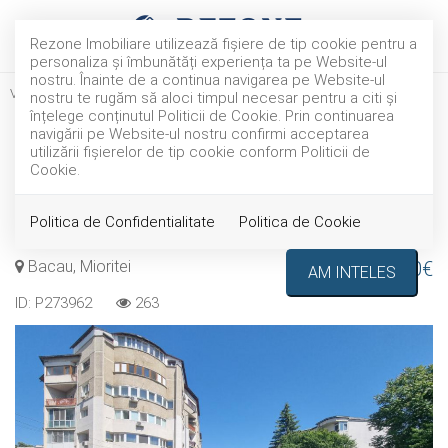
Rezone Imobiliare utilizează fişiere de tip cookie pentru a
personaliza și îmbunătăți experiența ta pe Website-ul
nostru. Înainte de a continua navigarea pe Website-ul
Vanzare
Apartamente
Bacau
Mioritei
nostru te rugăm să aloci timpul necesar pentru a citi și
TOP
înțelege conținutul Politicii de Cookie. Prin continuarea
Apartament in Bloc MAPN-
navigării pe Website-ul nostru confirmi acceptarea
utilizării fişierelor de tip cookie conform Politicii de
Școala Mihai Drăgan! Construit
Cookie.
in anul 1994
Politica de Confidentialitate
Politica de Cookie
Bacau, Mioritei
81.700€
AM INTELES
ID: P273962
263