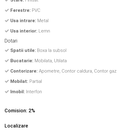
Stare:
Finisat
Ferestre:
PVC
Usa intrare:
Metal
Usa interior:
Lemn
Dotari
Spatii utile:
Boxa la subsol
Bucatarie:
Mobilata, Utilata
Contorizare:
Apometre, Contor caldura, Contor gaz
Mobilat:
Partial
Imobil:
Interfon
Comision: 2%
Localizare