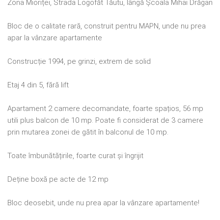
Zona Mioriței, Strada Logofăt Tăutu, lângă Școala Mihai Drăgan
Bloc de o calitate rară, construit pentru MAPN, unde nu prea
apar la vânzare apartamente
Construcție 1994, pe grinzi, extrem de solid
Etaj 4 din 5, fără lift
Apartament 2 camere decomandate, foarte spațios, 56 mp
utili plus balcon de 10 mp. Poate fi considerat de 3 camere
prin mutarea zonei de gătit în balconul de 10 mp.
Toate îmbunătățirile, foarte curat și îngrijit
Deține boxă pe acte de 12 mp
Bloc deosebit, unde nu prea apar la vânzare apartamente!