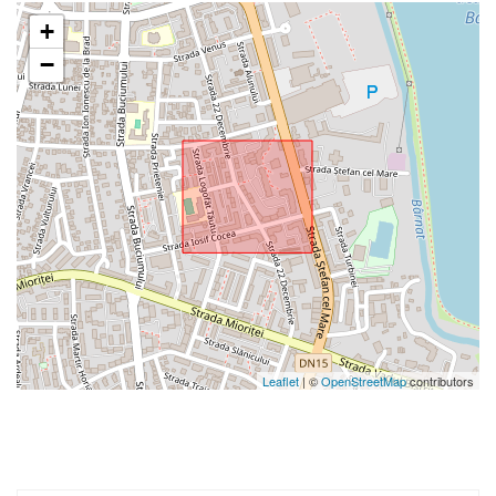
+
−
Leaflet
| ©
OpenStreetMap
contributors