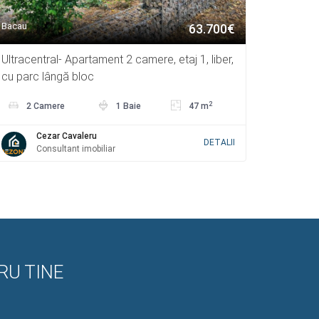
Bacau
63.700€
Ultracentral- Apartament 2 camere, etaj 1, liber,
cu parc lângă bloc
2
2 Camere
1 Baie
47 m
Cezar Cavaleru
DETALII
Consultant imobiliar
RU TINE