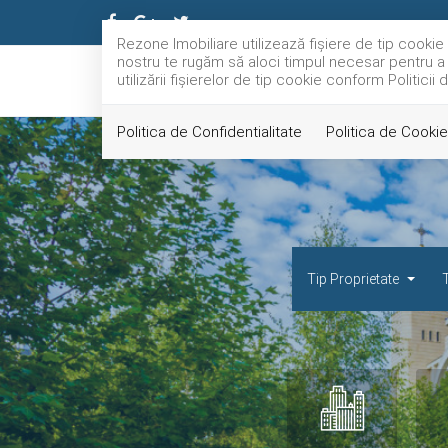
Rezone Imobiliare utilizează fişiere de tip cooki
nostru te rugăm să aloci timpul necesar pentru a c
utilizării fişierelor de tip cookie conform Politicii
Politica de Confidentialitate
Politica de Cookie
Tip Proprietate
T