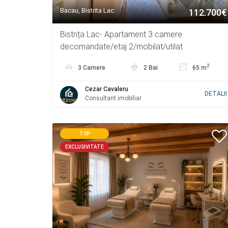
Bacau, Bistrita Lac
112.700€
Bistrița Lac- Apartament 3 camere
decomandate/etaj 2/mobilat/utilat
2
3 Camere
2 Bai
65 m
Cezar Cavaleru
DETALII
Consultant imobiliar
TOP
EXCLUSIVITATE