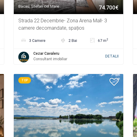
Bacau, Stefan cel Mare
74.700€
Strada 22 Decembrie- Zona Arena Mall- 3
camere decomandate, spațios
2
3 Camere
2 Bai
67 m
Cezar Cavaleru
DETALII
Consultant imobiliar
TOP