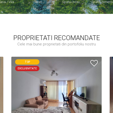
asa / Vila
Teren
Spatiu birou
Spatiu comerci
PROPRIETATI RECOMANDATE
Cele mai bune proprietati din portofoliu nostru
TOP
EXCLUSIVITATE