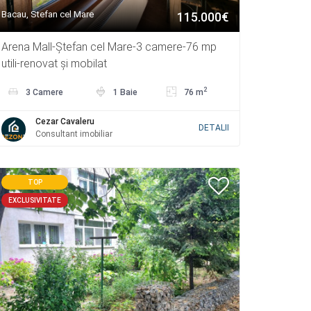
Bacau, Stefan cel Mare
115.000€
Arena Mall-Ștefan cel Mare-3 camere-76 mp
utili-renovat și mobilat
2
3 Camere
1 Baie
76 m
Cezar Cavaleru
DETALII
Consultant imobiliar
TOP
EXCLUSIVITATE