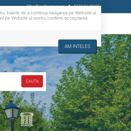
office@rezone.ro
0742.06.90.30
tru. Înainte de a continua navigarea pe Website-ul
gării pe Website-ul nostru confirmi acceptarea
IERI
SERVICII
DESPRE NOI
CONTACT
AM INTELES
CAUTA