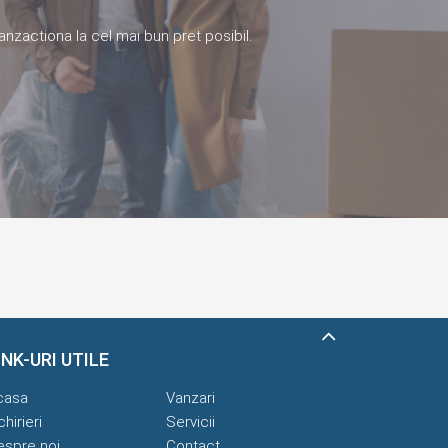
anzactiona la cel mai bun pret posibil.
INK-URI UTILE
casa
Vanzari
chirieri
Servicii
espre noi
Contact