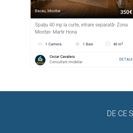
Bacau, Mioritei
350€
Spațiu 40 mp la curte, intrare separată- Zona
Mioriței- Martir Horia
2
1 Camera
1 Baie
40 m
Cezar Cavaleru
DETALII
Consultant imobiliar
DE CE 