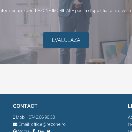
jutorul unui expert REZONE IMOBILIARE pus la dispozitia ta si o vei tr
EVALUEAZA
CONTACT
L
Mobil:
0742.06.90.30
A
Email:
office@rezone.ro
In
Social:
D