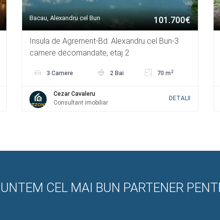
Bacau, Alexandru cel Bun
101.700€
Insula de Agrement-Bd. Alexandru cel Bun-3
camere decomandate, etaj 2
2
3 Camere
2 Bai
70 m
Cezar Cavaleru
DETALII
Consultant imobiliar
SUNTEM CEL MAI BUN PARTENER PENT