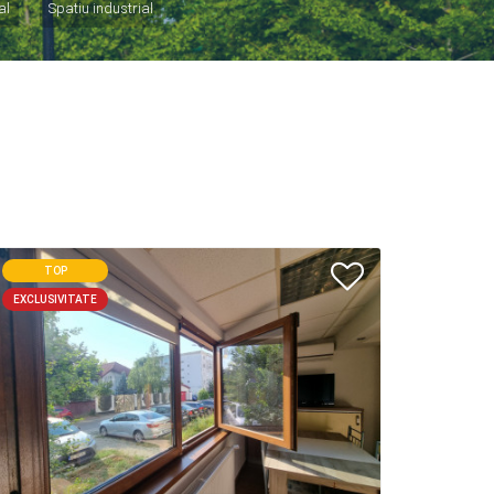
al
Spatiu industrial
TOP
EXCLUSIVITATE